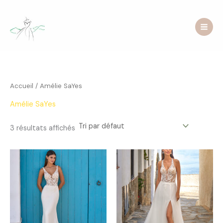
Aller
au
contenu
Accueil
/ Amélie SaYes
Amélie SaYes
3 résultats affichés